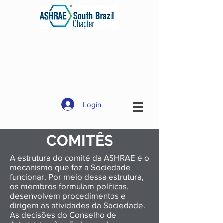
Login
COMITÊS
A estrutura do comitê da ASHRAE é o
mecanismo que faz a Sociedade
funcionar. Por meio dessa estrutura,
os membros formulam políticas,
desenvolvem procedimentos e
dirigem as atividades da Sociedade.
As decisões do Conselho de