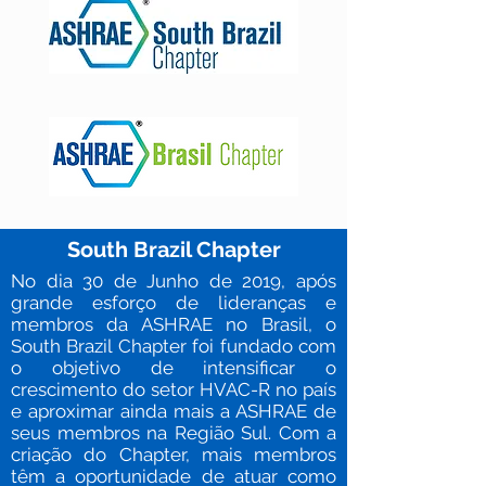
South Brazil Chapter
No dia 30 de Junho de 2019, após
grande esforço de lideranças e
membros da ASHRAE no Brasil, o
South Brazil Chapter foi fundado com
o objetivo de intensificar o
crescimento do setor HVAC-R no país
e aproximar ainda mais a ASHRAE de
seus membros na Região Sul. Com a
criação do Chapter, mais membros
têm a oportunidade de atuar como