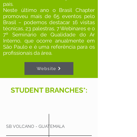
país.
Neste último ano o Brasil Chapter
promoveu mais de 65 eventos pelo
Brasil – podemos destacar 16 visitas
técnicas, 23 palestras, 7 Webinares e o
7º Seminário de Qualidade do Ar
Interno, que ocorre anualmente em
São Paulo e é uma referência para os
profissionais da área.
Website
STUDENT BRANCHES*:
SB VOLCANO - GUATEMALA