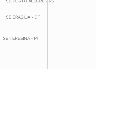
SB PORTO ALEGRE - RS
SB BRASÍLIA - DF
SB TERESINA - PI
SB FORTALEZA - CE