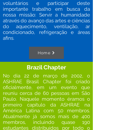
voluntários e participar deste
importante trabalho em busca da
nossa missão: Servir a humanidade
através do avanço das artes e ciências
do aquecimento, ventilação, ar
condicionado, refrigeração e áreas
afins.
Home
Brazil Chapter
No dia 22 de março de 2002, o
ASHRAE Brasil Chapter foi criado
oficialmente, em um evento que
reuniu cerca de 60 pessoas em São
Paulo. Naquele momento éramos o
primeiro capítulo da ASHRAE na
América Latina com 50 membros.
Atualmente já somos mais de 400
membros, incluindo quase 190
estudantes distribuídos por todo o